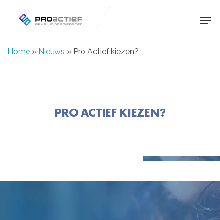
Skip
Men
to
main
Home
»
Nieuws
»
Pro Actief kiezen?
content
PRO ACTIEF KIEZEN?