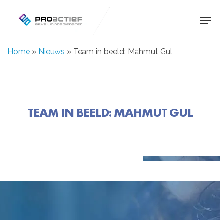
Skip
Men
to
main
Home
»
Nieuws
»
Team in beeld: Mahmut Gul
content
TEAM IN BEELD: MAHMUT GUL