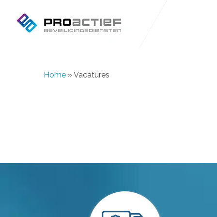
Skip
to
main
content
Home
»
Vacatures