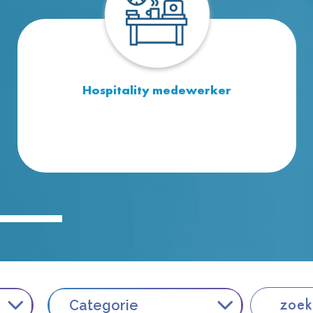
Hospitality medewerker
Je bent het gezicht van het bedrijf. Je heet
mensen welkom en zorgt dat elk
contactmoment een goede beleving is voor de
klant.
Categorie