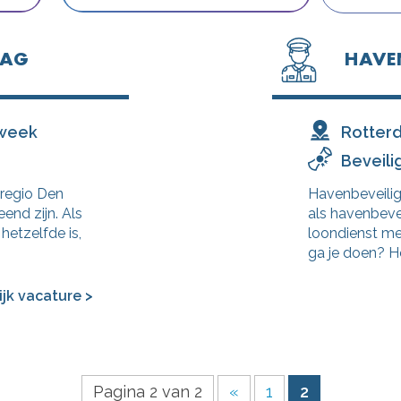
AAG
HAVE
 week
Rotter
Beveili
 regio Den
Havenbeveili
end zijn. Als
als havenbeve
hetzelfde is,
loondienst me
ga je doen? H
ijk vacature >
Pagina 2 van 2
«
1
2