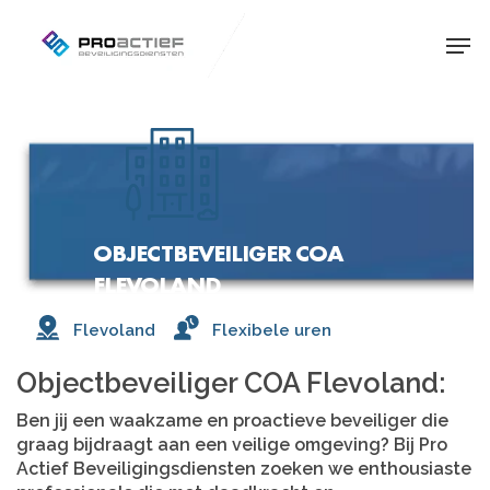
Skip
Men
to
main
content
OBJECTBEVEILIGER COA
FLEVOLAND
Flevoland
Flexibele uren
Objectbeveiliger COA Flevoland:
Ben jij een waakzame en proactieve beveiliger die
graag bijdraagt aan een veilige omgeving? Bij Pro
Actief Beveiligingsdiensten zoeken we enthousiaste